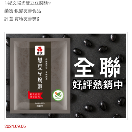
✨紀文陽光雙豆豆腐麵✨
榮獲 銀髮友善食品
評選 質地友善獎🎖️
2024.09.06