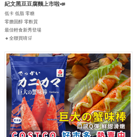
紀文黑豆豆腐麵上市啦📣
低卡 低脂 零糖
零膽固醇 零麩質
最佳輕食新秀登場
🔸全聯買唷🛒