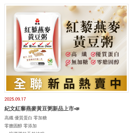
2025.09.17
紀文紅藜燕麥黃豆粥新品上市📣
高纖 優質蛋白 零加糖
零膽固醇 零添加