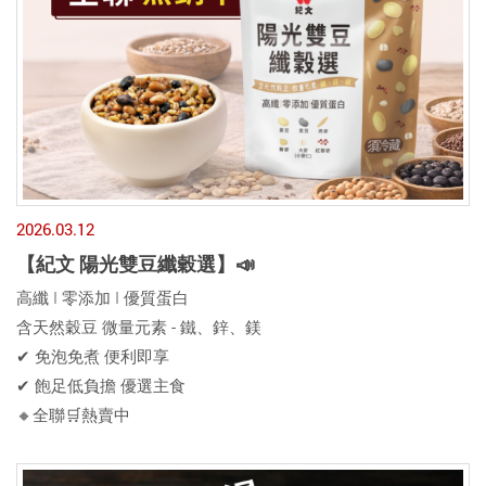
2026.03.12
【紀文 陽光雙豆纖穀選】📣
高纖 I 零添加 I 優質蛋白
含天然穀豆 微量元素 - 鐵、鋅、鎂
✔︎ 免泡免煮 便利即享
✔︎ 飽足低負擔 優選主食
🔸全聯🛒熱賣中