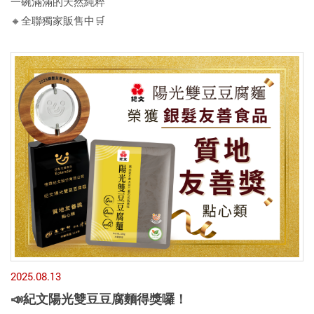
一碗滿滿的天然純粹
🔸全聯獨家販售中🛒
2025.08.13
📣紀文陽光雙豆豆腐麵得獎囉！