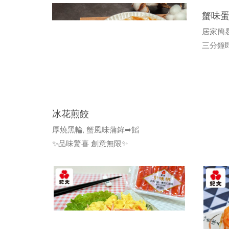
蟹味
居家簡
三分鐘
冰花煎餃
厚燒黑輪, 蟹風味蒲鉾➡饀
✨品味驚喜 創意無限✨