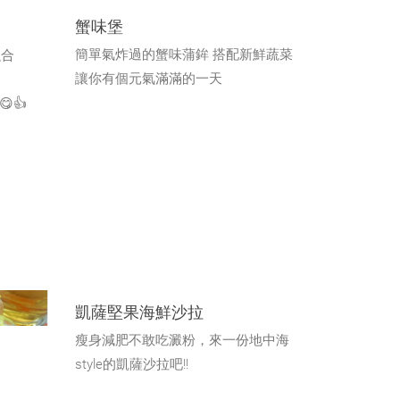
蟹味堡
融合
簡單氣炸過的蟹味蒲鉾 搭配新鮮蔬菜
讓你有個元氣滿滿的一天
👍
凱薩堅果海鮮沙拉
瘦身減肥不敢吃澱粉，來一份地中海
style的凱薩沙拉吧!!