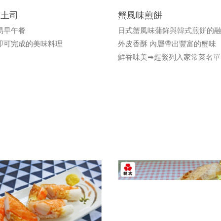
蟹風味煎餅
蛋土司
日式蟹風味蒲鉾與韓式煎餅的
易早午餐
外皮香酥 內層帶出豐富的蟹味
即可完成的美味料理
鮮香味美➡趕緊列入家常菜名單