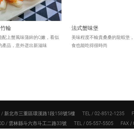
味竹輪
法式蟹味堡
脆配上蟹風味蒲鉾的Q嫩，看似
美味程度不輸貴桑桑的龍蝦堡
的產品，意外迸出新滋味
食也能吃得很時尚
D / 新北市三重區環漢路1段158號5樓
TEL / 02-8512-1235
F
DD / 雲林縣斗六市斗工二路33號
TEL / 05-557-5505
FAX /
© 憶霖紀文股份有限公司.
All Rights Reserved.
網頁設計
網站地圖