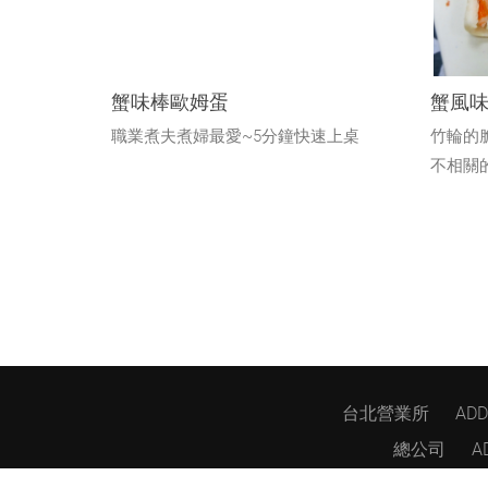
蟹味棒歐姆蛋
蟹風
職業煮夫煮婦最愛~5分鐘快速上桌
竹輪的
不相關
台北營業所
AD
總公司
A
FAQ