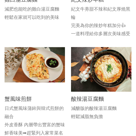
減肥也能吃的雞白湯豆腐麵
紀文牛蒡甜不辣和紀文厚燒黑
輕鬆在家就可以吃到的美味
輪
完美為你的辣炒年糕加分👍
一道料理給你多層次美味感受
蟹風味煎餅
酸辣湯豆腐麵
日式蟹風味蒲鉾與韓式煎餅的
減醣版的酸辣湯豆腐麵
融合
輕鬆減脂無負擔
外皮香酥 內層帶出豐富的蟹味
鮮香味美➡趕緊列入家常菜名