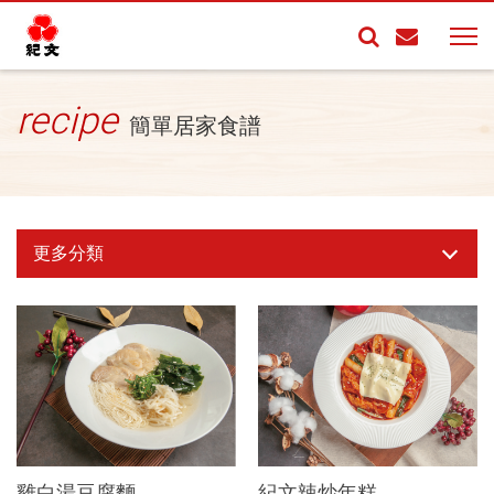
recipe
簡單居家食譜
更多分類
雞白湯豆腐麵
紀文辣炒年糕