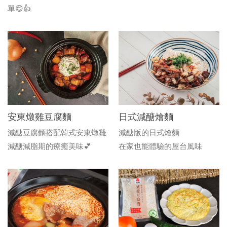
單😋👍
安東燉雞豆腐麵
日式減醣燴麵
減醣豆腐麵搭配韓式安東燉雞
減醣版的日式燴麵
減醣減脂期的療癒美味💕
在家也能體驗的屋台風味