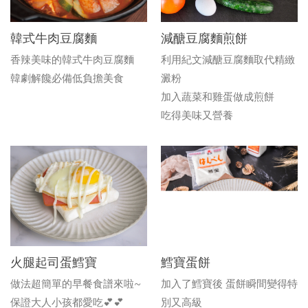
韓式牛肉豆腐麵
減醣豆腐麵煎餅
香辣美味的韓式牛肉豆腐麵
利用紀文減醣豆腐麵取代精緻
韓劇解饞必備低負擔美食
澱粉
加入蔬菜和雞蛋做成煎餅
吃得美味又營養
火腿起司蛋鱈寶
鱈寶蛋餅
做法超簡單的早餐食譜來啦~
加入了鱈寶後 蛋餅瞬間變得特
保證大人小孩都愛吃💕💕
別又高級