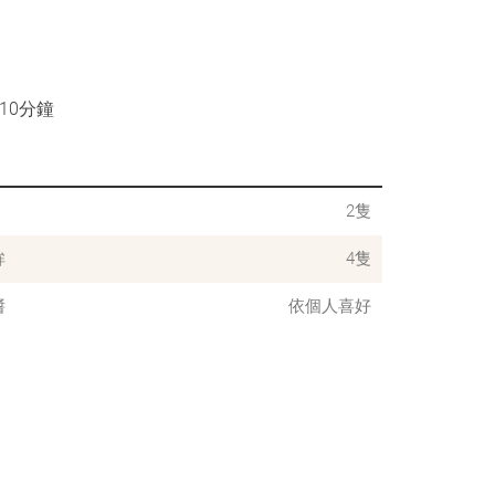
10分鐘
2隻
鉾
4隻
醬
依個人喜好