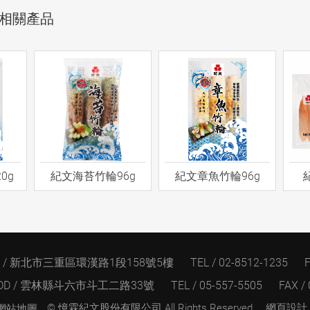
相關產品
0g
紀文海苔竹輪96g
紀文章魚竹輪96g
D / 新北市三重區環漢路1段158號5樓
TEL / 02-8512-1235
F
DD / 雲林縣斗六市斗工二路33號
TEL / 05-557-5505
FAX /
© 憶霖紀文股份有限公司.
All Rights Reserved.
網頁設計
網站地圖