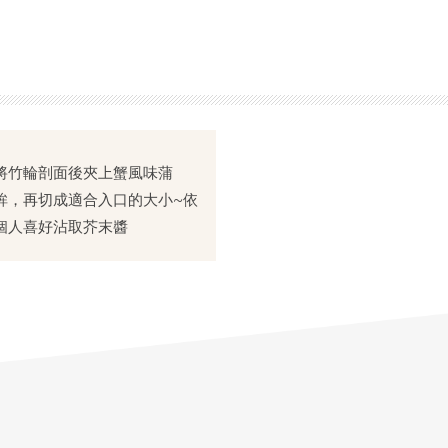
將竹輪剖面後夾上蟹風味蒲
鉾，再切成適合入口的大小~依
個人喜好沾取芥末醬