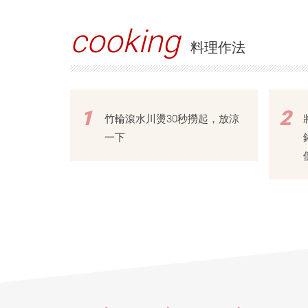
cooking
料理作法
1
2
竹輪滾水川燙30秒撈起，放涼
一下