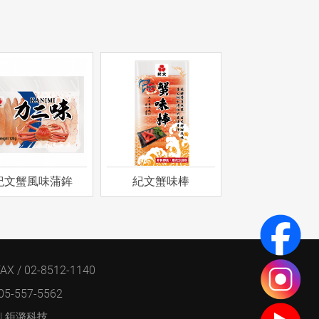
紀文蟹風味蒲鉾
紀文蟹味棒
AX / 02-8512-1140
 05-557-5562
| 鉅潞科技