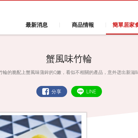
最新消息
商品情報
簡單居家
蟹風味竹輪
竹輪的脆配上蟹風味蒲鉾的Q嫩，看似不相關的產品，意外迸出新滋
分享
LINE