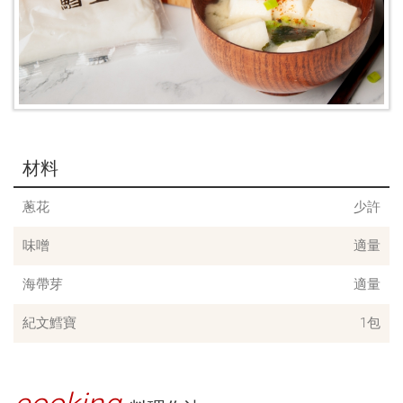
材料
蔥花
少許
味噌
適量
海帶芽
適量
紀文鱈寶
1包