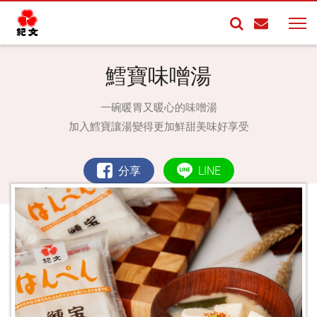
鱈寶味噌湯
一碗暖胃又暖心的味噌湯
加入鱈寶讓湯變得更加鮮甜美味好享受
分享
LINE