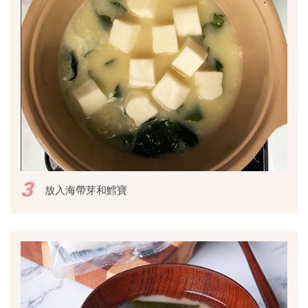
3
放入海帶芽和鱈寶