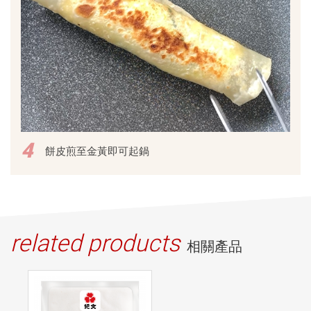
4
餅皮煎至金黃即可起鍋
related products
相關產品