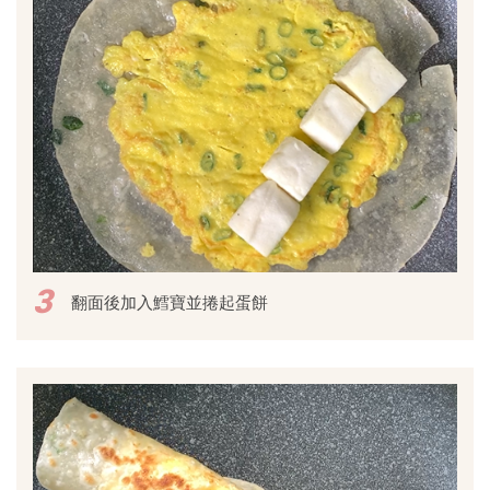
3
翻面後加入鱈寶並捲起蛋餅