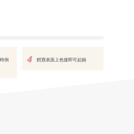
4
時倒
鱈寶表面上色後即可起鍋