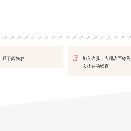
3
苦瓜下鍋快炒
加入火腿，火腿表面微焦
入拌好的鱈寶