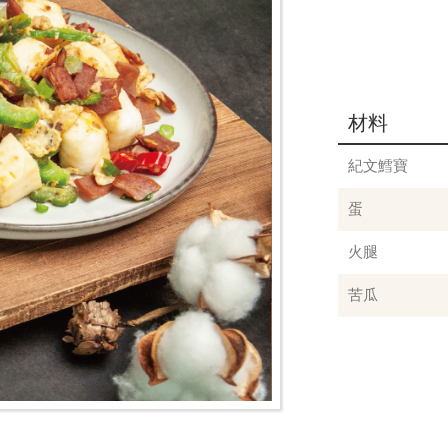
材料
紀文鱈寶
蛋
火腿
苦瓜