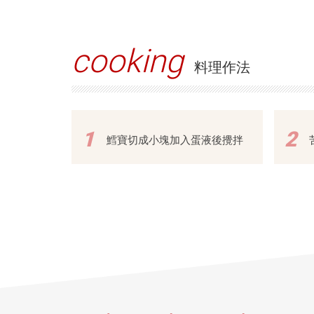
cooking
料理作法
1
2
鱈寶切成小塊加入蛋液後攪拌