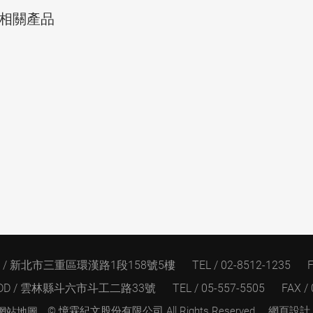
相關產品
D / 新北市三重區環漢路1段158號5樓
TEL / 02-8512-1235
F
DD / 雲林縣斗六市斗工二路33號
TEL / 05-557-5505
FAX /
© 憶霖紀文股份有限公司.
All Rights Reserved.
網頁設計
網站地圖